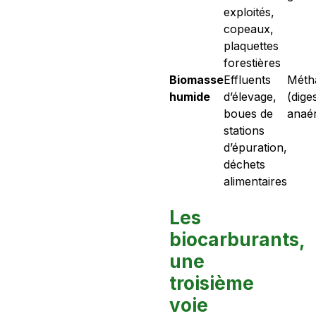
exploités,
copeaux,
plaquettes
forestières
Biomasse
Effluents
Métha
humide
d’élevage,
(dige
boues de
anaér
stations
d’épuration,
déchets
alimentaires
Les
biocarburants,
une
troisième
voie