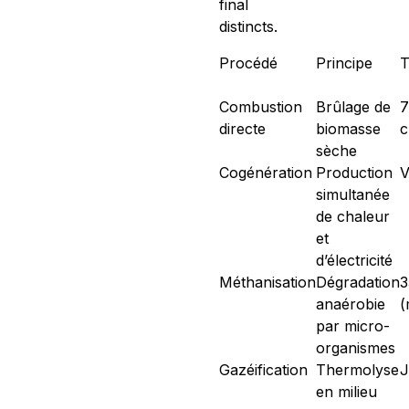
final
distincts.
Procédé
Principe
T
Combustion
Brûlage de
7
directe
biomasse
c
sèche
Cogénération
Production
V
simultanée
de chaleur
et
d’électricité
Méthanisation
Dégradation
3
anaérobie
(
par micro-
organismes
Gazéification
Thermolyse
J
en milieu