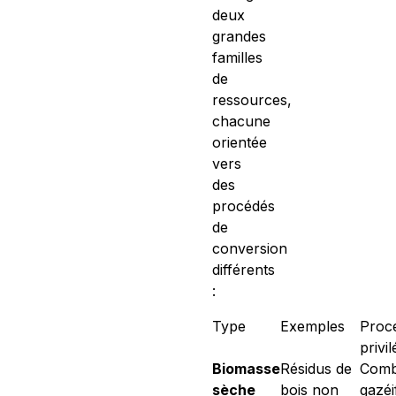
deux
grandes
familles
de
ressources,
chacune
orientée
vers
des
procédés
de
conversion
différents
:
Type
Exemples
Proc
privil
Biomasse
Résidus de
Comb
sèche
bois non
gazéi