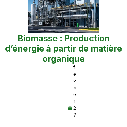
Biomasse : Production
d’énergie à partir de matière
organique
f
é
v
ri
e
r
2
7
,