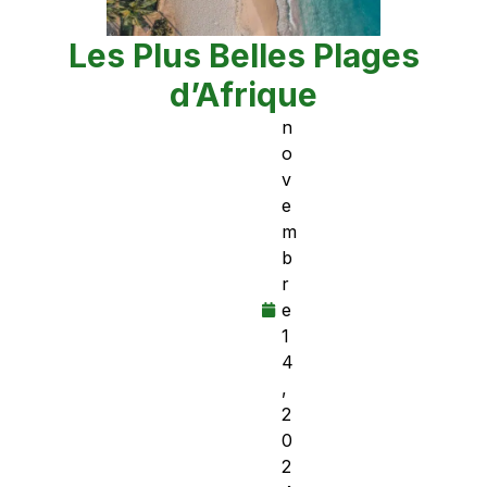
Les Plus Belles Plages
d’Afrique
n
o
v
e
m
b
r
e
1
4
,
2
0
2