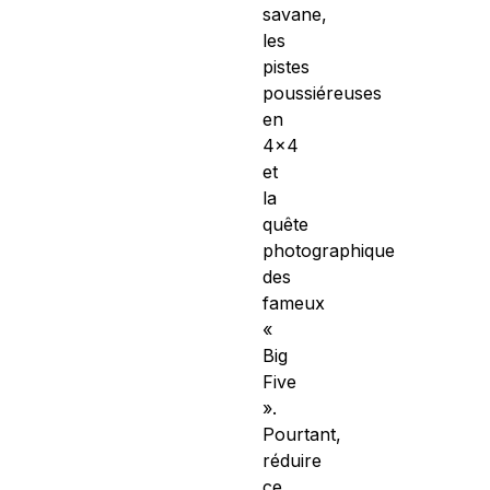
savane,
les
pistes
poussiéreuses
en
4×4
et
la
quête
photographique
des
fameux
«
Big
Five
».
Pourtant,
réduire
ce