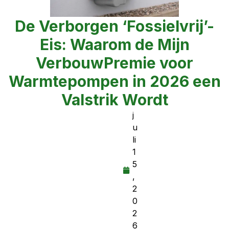
De Verborgen ‘Fossielvrij’-
Eis: Waarom de Mijn
VerbouwPremie voor
Warmtepompen in 2026 een
Valstrik Wordt
j
u
li
1
5
,
2
0
2
6