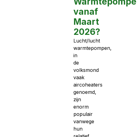
Warmtepompe
vanaf
Maart
2026?
Lucht/lucht
warmtepompen,
in
de
volksmond
vaak
aircoheaters
genoemd,
zijn
enorm
populair
vanwege
hun
relatief