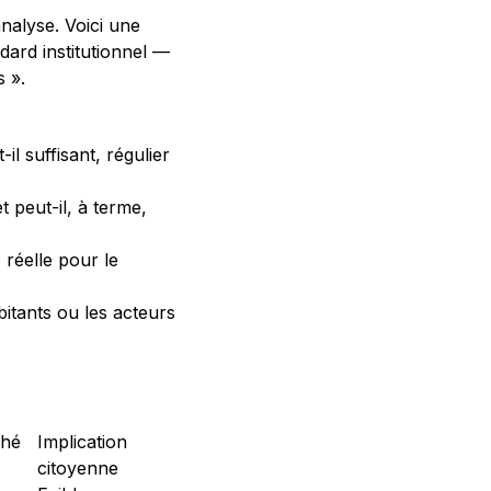
’analyse. Voici une
dard institutionnel —
s ».
l suffisant, régulier
 peut-il, à terme,
réelle pour le
bitants ou les acteurs
ché
Implication
citoyenne