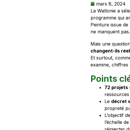
mars 8, 2024
La Wallonie a sél
programme qui amb
Peinture issue de 
ne manquent pas.
Mais une question
changent-ils réel
Et surtout, commen
examine, chiffres d
Points cl
72 projets
ressources r
Le
décret 
propreté pub
L’objectif d
l’échelle de
réinjecter 