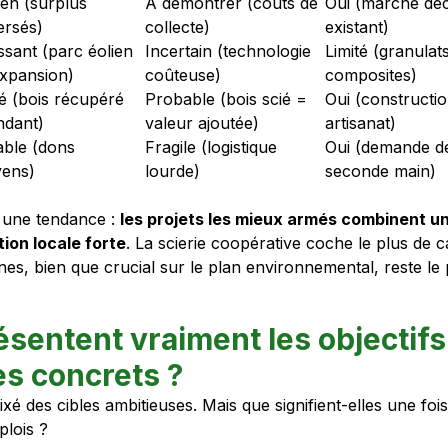
en (surplus
À démontrer (coûts de
Oui (marché dé
ersés)
collecte)
existant)
ssant (parc éolien
Incertain (technologie
Limité (granulat
xpansion)
coûteuse)
composites)
é (bois récupéré
Probable (bois scié =
Oui (constructio
ndant)
valeur ajoutée)
artisanat)
able (dons
Fragile (logistique
Oui (demande d
yens)
lourde)
seconde main)
 une tendance :
les projets les mieux armés combinent u
ion locale forte
. La scierie coopérative coche le plus de c
nes, bien que crucial sur le plan environnemental, reste le 
sentent vraiment les objectifs
es concrets ?
fixé des cibles ambitieuses. Mais que signifient-elles une foi
lois ?