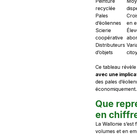
Peinture
Moy
recyclée
disp
Pales
Croi
d’éoliennes
en e
Scierie
Élev
coopérative
abo
Distributeurs
Vari
d’objets
cito
Ce tableau révèle
avec une implicat
des pales d’éolien
économiquement.
Que repré
en chiffr
La Wallonie s’est 
volumes et en emp