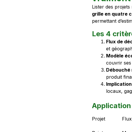
Lister des projets 
grille en quatre 
permettant d’estim
Les 4 critèr
Flux de dé
et géograp
Modèle éc
couvrir ses
Débouché m
produit fina
Implicatio
locaux, gag
Application
Projet
Flux