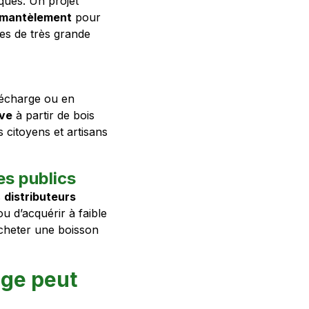
iques. Un projet
démantèlement
pour
ces de très grande
décharge ou en
ive
à partir de bois
 citoyens et artisans
es publics
s
distributeurs
u d’acquérir à faible
acheter une boisson
age peut