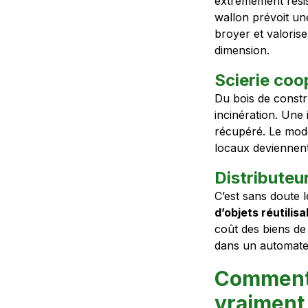
extrêmement résis
wallon prévoit u
broyer et valorise
dimension.
Scierie coo
Du bois de constr
incinération. Une
récupéré. Le modè
locaux deviennent 
Distributeu
C’est sans doute 
d’objets réutilis
coût des biens de
dans un automate
Comment 
vraiment