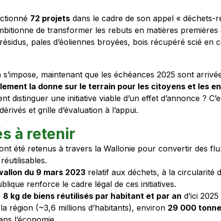
ectionné
72 projets
dans le cadre de son appel « déchets-r
itionne de transformer les rebuts en matières premières e
résidus, pales d’éoliennes broyées, bois récupéré scié en c
 s’impose, maintenant que les échéances 2025 sont arrivé
lement la donne sur le terrain pour les citoyens et les e
t distinguer une initiative viable d’un effet d’annonce ? C’e
érivés et grille d’évaluation à l’appui.
és à retenir
ont été retenus à travers la Wallonie pour convertir des fl
éutilisables.
wallon du 9 mars 2023
relatif aux déchets, à la circularité 
lique renforce le cadre légal de ces initiatives.
e
8 kg de biens réutilisés par habitant et par an
d’ici 2025
 la région (~3,6 millions d’habitants), environ
29 000 tonn
dans l’économie.