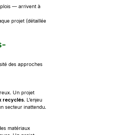
plois — arrivent à
que projet (détaillée
s-
ersité des approches
reux. Un projet
x recyclés
. L’enjeu
n secteur inattendu.
des matériaux