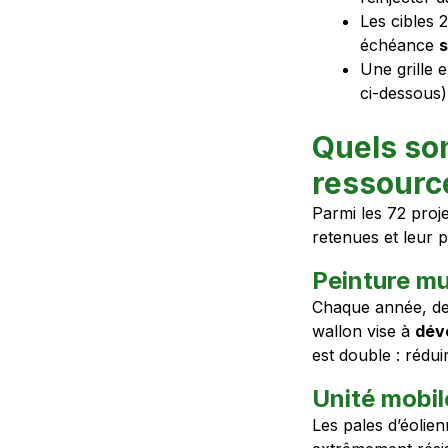
Les cibles 
échéance
s
Une grille 
ci-dessous)
Quels son
ressource
Parmi les 72 proje
retenues et leur 
Peinture mu
Chaque année, des
wallon vise à
déve
est double : rédu
Unité mobil
Les pales d’éolie