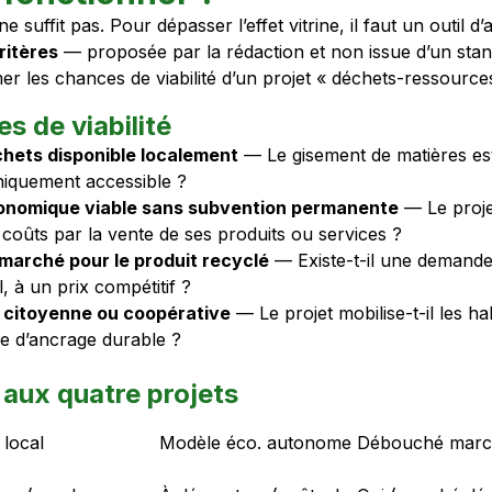
ne suffit pas. Pour dépasser l’effet vitrine, il faut un outil d
critères
— proposée par la rédaction et non issue d’un stan
er les chances de viabilité d’un projet « déchets-ressource
es de viabilité
chets disponible localement
— Le gisement de matières est-i
hiquement accessible ?
onomique viable sans subvention permanente
— Le projet
 coûts par la vente de ses produits ou services ?
arché pour le produit recyclé
— Existe-t-il une demande 
l, à un prix compétitif ?
n citoyenne ou coopérative
— Le projet mobilise-t-il les ha
e d’ancrage durable ?
 aux quatre projets
 local
Modèle éco. autonome
Débouché mar