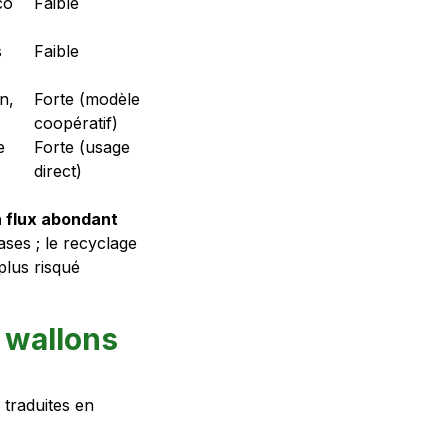
co
Faible
s
Faible
n,
Forte (modèle
coopératif)
e
Forte (usage
direct)
n flux abondant
ases ; le recyclage
plus risqué
 wallons
s traduites en