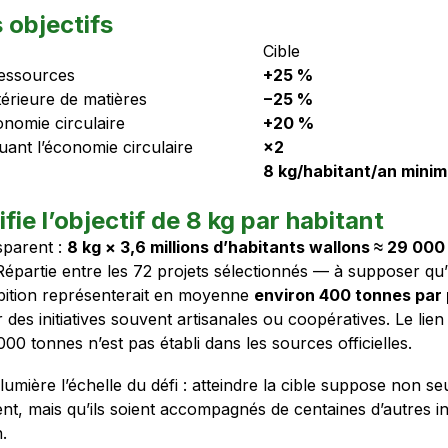
 objectifs
Cible
ressources
+25 %
érieure de matières
−25 %
onomie circulaire
+20 %
uant l’économie circulaire
×2
8 kg/habitant/an mini
fie l’objectif de 8 kg par habitant
sparent :
8 kg × 3,6 millions d’habitants wallons ≈ 29 00
 Répartie entre les 72 projets sélectionnés — à supposer qu’il
bition représenterait en moyenne
environ 400 tonnes par 
des initiatives souvent artisanales ou coopératives. Le lien
 000 tonnes n’est pas établi dans les sources officielles.
lumière l’échelle du défi : atteindre la cible suppose non s
nt, mais qu’ils soient accompagnés de centaines d’autres ini
.