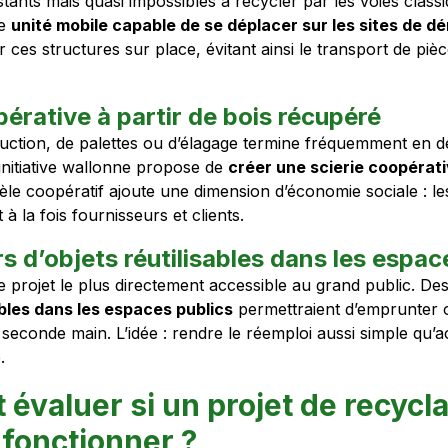
tants mais quasi impossibles à recycler par les voies class
ne
unité mobile capable de se déplacer sur les sites de 
r ces structures sur place, évitant ainsi le transport de piè
pérative à partir de bois récupéré
uction, de palettes ou d’élagage termine fréquemment en 
 initiative wallonne propose de
créer une scierie coopérat
le coopératif ajoute une dimension d’économie sociale : les
à la fois fournisseurs et clients.
rs d’objets réutilisables dans les espac
le projet le plus directement accessible au grand public. De
ables dans les espaces publics
permettraient d’emprunter o
 seconde main. L’idée : rendre le réemploi aussi simple qu’
.
évaluer si un projet de recycl
 fonctionner ?