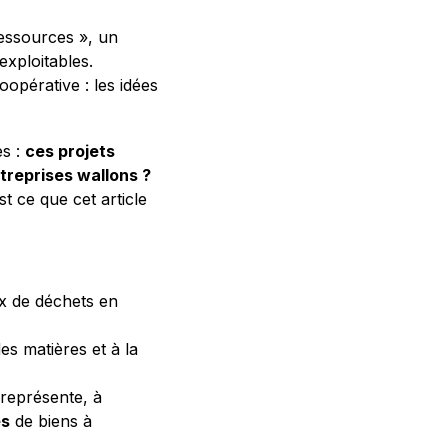
essources », un
xploitables.
oopérative : les idées
es :
ces projets
ntreprises wallons ?
st ce que cet article
ux de déchets en
des matières et à la
 représente, à
es
de biens à