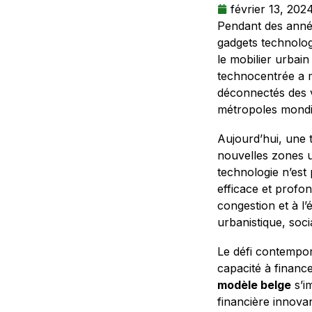
février 13, 202
Pendant des année
gadgets technolog
le mobilier urbai
technocentrée a m
déconnectés des v
métropoles mondi
Aujourd’hui, une t
nouvelles zones u
technologie n’est 
efficace et profo
congestion et à l’
urbanistique, soci
Le défi contempor
capacité à finance
modèle belge
s’i
financière innova