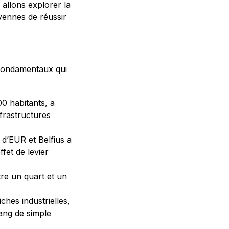
 allons explorer la
yennes de réussir
s fondamentaux qui
00 habitants, a
nfrastructures
s d’EUR et Belfius a
fet de levier
tre un quart et un
ches industrielles,
rang de simple