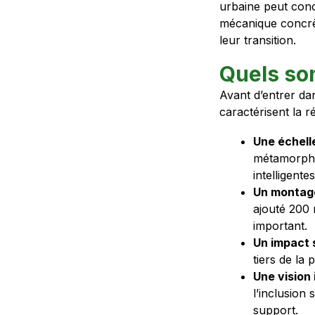
urbaine peut conce
mécanique concrèt
leur transition.
Quels son
Avant d’entrer dan
caractérisent la r
Une échell
métamorphos
intelligentes
Un montage
ajouté 200 
important.
Un impact
tiers de la 
Une vision
l’inclusion
support.