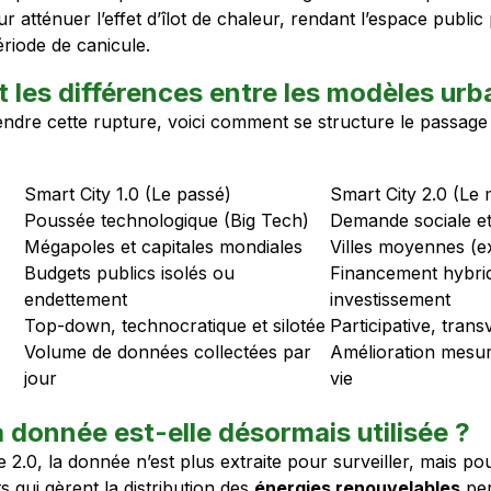
ur atténuer l’effet d’îlot de chaleur, rendant l’espace publ
riode de canicule.
t les différences entre les modèles urb
dre cette rupture, voici comment se structure le passage d
Smart City 1.0 (Le passé)
Smart City 2.0 (Le 
Poussée technologique (Big Tech)
Demande sociale et
Mégapoles et capitales mondiales
Villes moyennes (ex
Budgets publics isolés ou
Financement hybrid
endettement
investissement
Top-down, technocratique et silotée
Participative, trans
Volume de données collectées par
Amélioration mesura
jour
vie
donnée est-elle désormais utilisée ?
 2.0, la donnée n’est plus extraite pour surveiller, mais p
ts qui gèrent la distribution des
énergies renouvelables
per