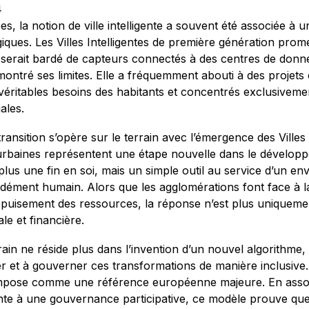
4
s, la notion de ville intelligente a souvent été associée à 
iques. Les Villes Intelligentes de première génération prome
n serait bardé de capteurs connectés à des centres de donné
ontré ses limites. Elle a fréquemment abouti à des projets 
éritables besoins des habitants et concentrés exclusivem
ales.
ransition s’opère sur le terrain avec l’émergence des Villes 
rbaines représentent une étape nouvelle dans le développ
plus une fin en soi, mais un simple outil au service d’un e
ndément humain. Alors que les agglomérations font face à la 
épuisement des ressources, la réponse n’est plus uniquement 
ale et financière.
ain ne réside plus dans l’invention d’un nouvel algorithme,
r et à gouverner ces transformations de manière inclusive. C
mpose comme une référence européenne majeure. En associ
nte à une gouvernance participative, ce modèle prouve que