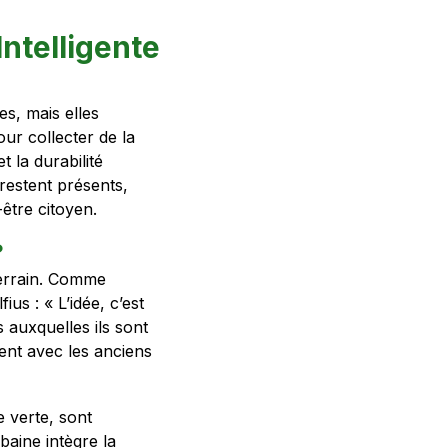
Intelligente
es, mais elles
our collecter de la
t la durabilité
) restent présents,
être citoyen.
?
terrain. Comme
us : « L’idée, c’est
s auxquelles ils sont
ent avec les anciens
e verte, sont
baine intègre la