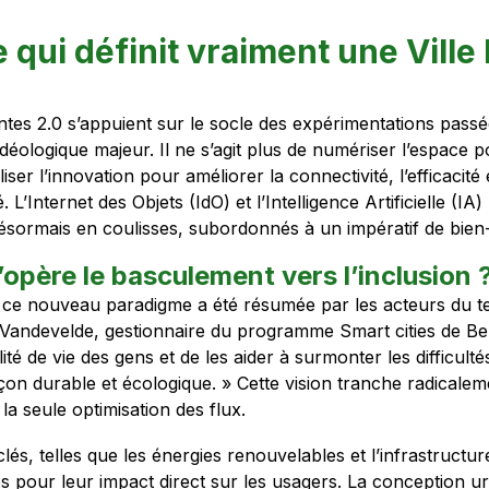
 qui définit vraiment une Ville 
gentes 2.0 s’appuient sur le socle des expérimentations passé
déologique majeur. Il ne s’agit plus de numériser l’espace p
iser l’innovation pour améliorer la connectivité, l’efficacité e
. L’Internet des Objets (IdO) et l’Intelligence Artificielle (IA
désormais en coulisses, subordonnés à un impératif de bien-
père le basculement vers l’inclusion 
e ce nouveau paradigme a été résumée par les acteurs du 
Vandevelde, gestionnaire du programme Smart cities de Belfi
lité de vie des gens et de les aider à surmonter les difficulté
çon durable et écologique. » Cette vision tranche radicalem
la seule optimisation des flux.
lés, telles que les énergies renouvelables et l’infrastructur
 pour leur impact direct sur les usagers. La conception ur