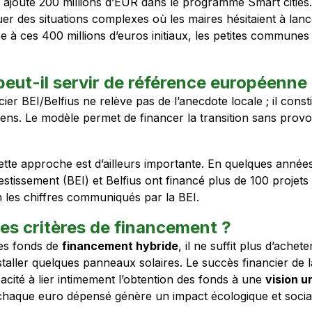
a ajouté 200 millions d’EUR dans le programme Smart citi
er des situations complexes où les maires hésitaient à lan
e à ces 400 millions d’euros initiaux, les petites communes
eut-il servir de référence européenne
ier BEI/Belfius ne relève pas de l’anecdote locale ; il cons
ens. Le modèle permet de financer la transition sans provo
 cette approche est d’ailleurs importante. En quelques année
tissement (BEI) et Belfius ont financé plus de 100 projets « 
n les chiffres communiqués par la BEI.
les critères de financement ?
es fonds de
financement hybride
, il ne suffit plus d’achet
nstaller quelques panneaux solaires. Le succès financier de
acité à lier intimement l’obtention des fonds à une
vision u
chaque euro dépensé génère un impact écologique et social