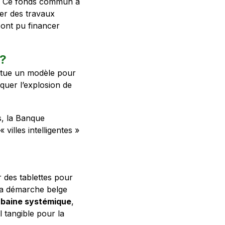
es. Ce fonds commun a
cer des travaux
 ont pu financer
 ?
titue un modèle pour
quer l’explosion de
s, la Banque
villes intelligentes »
er des tablettes pour
 la démarche belge
rbaine systémique
,
 tangible pour la