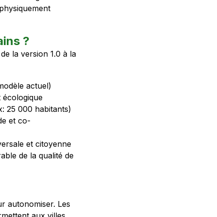
ic physiquement
ains ?
e la version 1.0 à la
modèle actuel)
 écologique
: 25 000 habitants)
e et co-
versale et citoyenne
ble de la qualité de
our autonomiser. Les
mettent aux villes