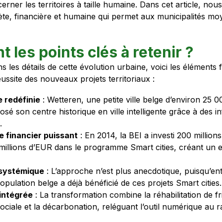
rner les territoires à taille humaine. Dans cet article, nous
e, financière et humaine qui permet aux municipalités mo
t les points clés à retenir ?
s les détails de cette évolution urbaine, voici les élément
éussite des nouveaux projets territoriaux :
e redéfinie
: Wetteren, une petite ville belge d’environ 25 0
é son centre historique en ville intelligente grâce à des i
.
 financier puissant
: En 2014, la BEI a investi 200 million
millions d’EUR dans le programme Smart cities, créant un ef
 systémique
: L’approche n’est plus anecdotique, puisqu’en
population belge a déjà bénéficié de ces projets Smart cities.
 intégrée
: La transformation combine la réhabilitation de fri
 sociale et la décarbonation, reléguant l’outil numérique au 