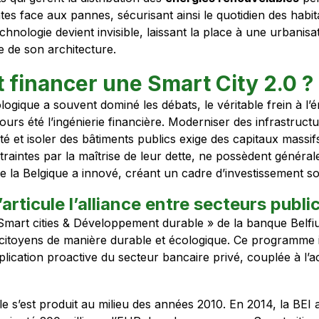
entes face aux pannes, sécurisant ainsi le quotidien des habit
chnologie devient invisible, laissant la place à une urbanisa
e de son architecture.
financer une Smart City 2.0 ?
ologique a souvent dominé les débats, le véritable frein à l’
ujours été l’ingénierie financière. Moderniser des infrastruct
té et isoler des bâtiments publics exige des capitaux massif
traintes par la maîtrise de leur dette, ne possèdent général
ue la Belgique a innové, créant un cadre d’investissement s
ticule l’alliance entre secteurs public
art cities & Développement durable » de la banque Belfius
s citoyens de manière durable et écologique. Ce programme i
plication proactive du secteur bancaire privé, couplée à l’ac
e s’est produit au milieu des années 2010. En 2014, la BEI a